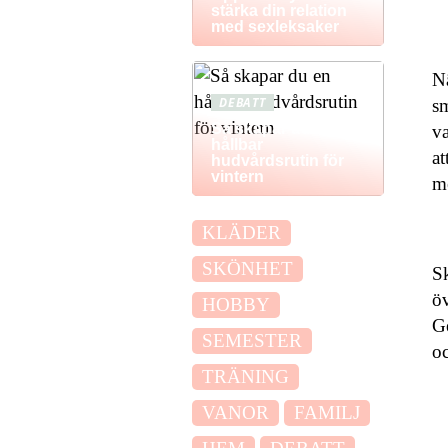
stärka din relation
med sexleksaker
Nä
DEBATT
sm
Så skapar du en
va
hållbar
at
hudvårdsrutin för
vintern
me
KLÄDER
SKÖNHET
Sk
öv
HOBBY
Ge
SEMESTER
oc
TRÄNING
VANOR
FAMILJ