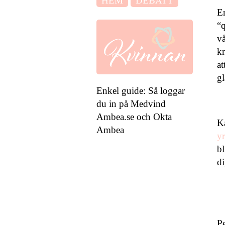
HEM
DEBATT
En
“q
vå
kn
at
gl
Enkel guide: Så loggar
du in på Medvind
Ambea.se och Okta
Ka
Ambea
yr
bl
di
P