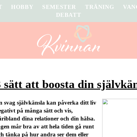
T
HOBBY
SEMESTER
TRÄNING
VAN
DEBATT
 sätt att boosta din självkä
n svag självkänsla kan påverka ditt liv
egativt på många sätt och vis,
äribland dina relationer och din hälsa.
ngen mår bra av att hela tiden gå runt
ch tänka på hur andra ser dem eller