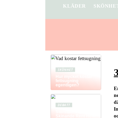
KLÄDER
SKÖNHE
3
SKÖNHET
Hur mycket kostar
fettsugning
egentligen?
E
n
d
DEBATT
I
Storstädning: Få Ett
o
Skinande Rent Hem