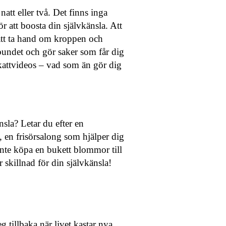
att eller två. Det finns inga
r att boosta din självkänsla. Att
ll att ta hand om kroppen och
bundet och gör saker som får dig
kattvideos – vad som än gör dig
nsla? Letar du efter en
n frisörsalong som hjälper dig
 inte köpa en bukett blommor till
 skillnad för din självkänsla!
eg tillbaka när livet kastar nya