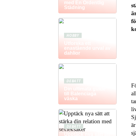
med En Ordentlig
s
Städning
ä
f
k
HOBBY
Utforska ett
enastående urval av
dahlior
DEBATT
Fö
Din ultimata guide
al
till Balenciaga
väska
ta
li
Sj
är
DEBATT
sj
Upptäck nya sätt att