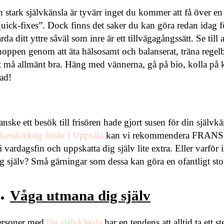
 stark självkänsla är tyvärr inget du kommer att få över en n
uick-fixes”. Dock finns det saker du kan göra redan idag fö
rda ditt yttre såväl som inre är ett tillvägagångssätt. Se ti
oppen genom att äta hälsosamt och balanserat, träna regel
t må allmänt bra. Häng med vännerna, gå på bio, kolla på 
ad!
nske ett besök till frisören hade gjort susen för din självkä
kesskicklig frisör i Uppsala
kan vi rekommendera FRANS, e
i vardagsfin och uppskatta dig själv lite extra. Eller varför
g själv? Små gärningar som dessa kan göra en ofantligt stor
Våga utmana dig själv
ersoner med
låg självkänsla
har en tendens att alltid ta ett st