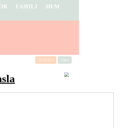
OR
FAMILJ
HEM
22/02/2023
Vanor
nsla