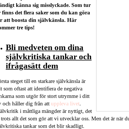
tändigt känna sig misslyckade. Som tur
r finns det flera saker som du kan göra
ör att boosta din självkänsla. Här
ommer tre tips!
Bli medveten om dina
självkritiska tankar och
ifrågasätt dem
rsta steget till en starkare självkänsla är
lt som oftast att identifiera de negativa
nkarna som utgör för stort utrymme i ditt
v och håller dig från att
uppleva livet
.
älvkritik i måttliga mängder är nyttigt, det
 trots allt det som gör att vi utvecklar oss. Men det är när 
älvkritiska tankar som det blir skadligt.