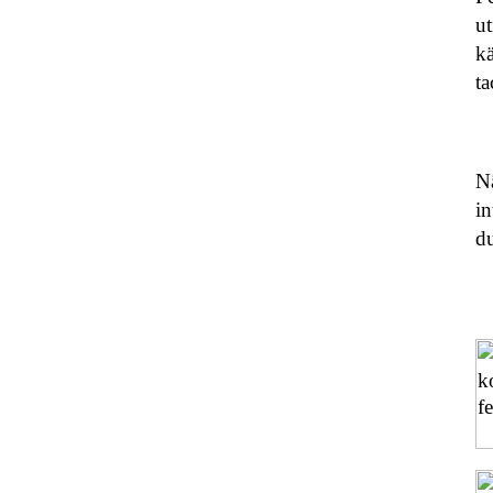
ut
kä
t
Nä
in
du