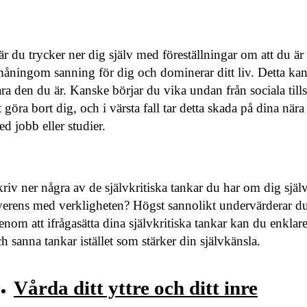
r du trycker ner dig själv med föreställningar om att du är f
åningom sanning för dig och dominerar ditt liv. Detta kan i 
ra den du är. Kanske börjar du vika undan från sociala tills
t göra bort dig, och i värsta fall tar detta skada på dina nära
d jobb eller studier.
riv ner några av de självkritiska tankar du har om dig sjä
erens med verkligheten? Högst sannolikt undervärderar du
nom att ifrågasätta dina självkritiska tankar kan du enklar
h sanna tankar istället som stärker din självkänsla.
Vårda ditt yttre och ditt inre