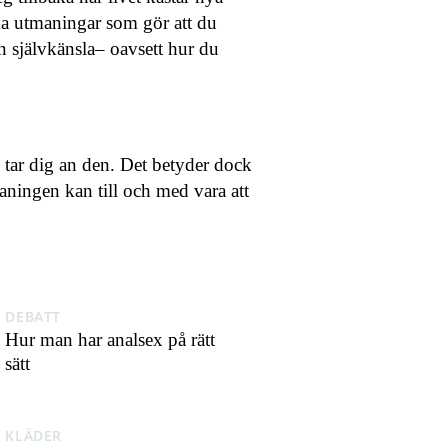
ka utmaningar som gör att du
 självkänsla– oavsett hur du
u tar dig an den. Det betyder dock
maningen kan till och med vara att
DEBATT
Hur man har analsex på rätt
sätt
KLÄDER