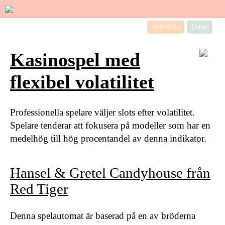
26/02/2024
Debatt
Kasinospel med
flexibel volatilitet
Professionella spelare väljer slots efter volatilitet.
Spelare tenderar att fokusera på modeller som har en
medelhög till hög procentandel av denna indikator.
Hansel & Gretel Candyhouse från
Red Tiger
Denna spelautomat är baserad på en av bröderna