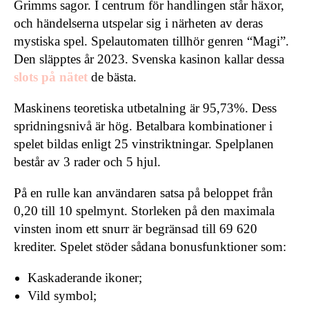
Grimms sagor. I centrum för handlingen står häxor,
och händelserna utspelar sig i närheten av deras
mystiska spel. Spelautomaten tillhör genren “Magi”.
Den släpptes år 2023. Svenska kasinon kallar dessa
slots på nätet
de bästa.
Maskinens teoretiska utbetalning är 95,73%. Dess
spridningsnivå är hög. Betalbara kombinationer i
spelet bildas enligt 25 vinstriktningar. Spelplanen
består av 3 rader och 5 hjul.
På en rulle kan användaren satsa på beloppet från
0,20 till 10 spelmynt. Storleken på den maximala
vinsten inom ett snurr är begränsad till 69 620
krediter. Spelet stöder sådana bonusfunktioner som:
Kaskaderande ikoner;
Vild symbol;