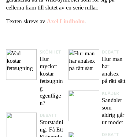
cellerna fram till slutet av en serie rullar.
Texten skrevs av
Axel Lindholm
.
SKÖNHET
DEBATT
Hur
Hur man
mycket
har
kostar
analsex
fettsugnin
på rätt sätt
g
KLÄDER
egentlige
Sandaler
n?
som
aldrig går
DEBATT
Storstädni
ur modet
ng: Få Ett
DEBATT
Skinande