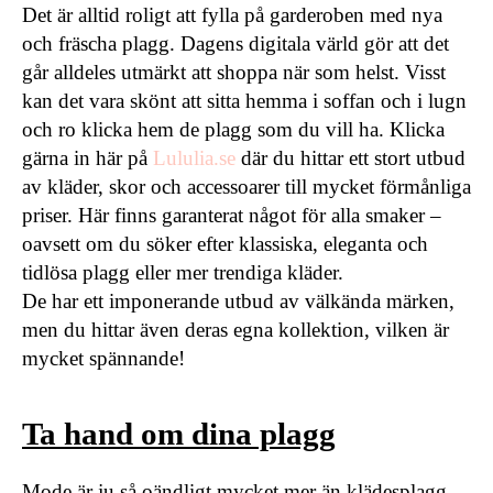
Det är alltid roligt att fylla på garderoben med nya
och fräscha plagg. Dagens digitala värld gör att det
går alldeles utmärkt att shoppa när som helst. Visst
kan det vara skönt att sitta hemma i soffan och i lugn
och ro klicka hem de plagg som du vill ha. Klicka
gärna in här på
Lululia.se
där du hittar ett stort utbud
av kläder, skor och accessoarer till mycket förmånliga
priser. Här finns garanterat något för alla smaker ­–
oavsett om du söker efter klassiska, eleganta och
tidlösa plagg eller mer trendiga kläder.
De har ett imponerande utbud av välkända märken,
men du hittar även deras egna kollektion, vilken är
mycket spännande!
Ta hand om dina plagg
Mode är ju så oändligt mycket mer än klädesplagg –