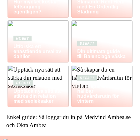
Hur mycket kostar
Skinande Rent Hem
fettsugning
med En Ordentlig
egentligen?
Städning
HOBBY
DEBATT
Utforska ett
enastående urval av
Din ultimata guide
dahlior
till Balenciaga väska
DEBATT
DEBATT
Så skapar du en
Upptäck nya sätt att
hållbar
stärka din relation
hudvårdsrutin för
med sexleksaker
vintern
Enkel guide: Så loggar du in på Medvind Ambea.se
och Okta Ambea