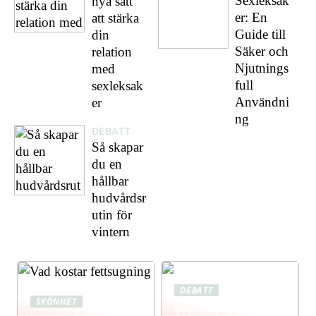
Sexleksak
nya sätt
er: En
att stärka
Guide till
din
Säker och
relation
Njutnings
med
full
sexleksak
Användni
er
ng
DEBATT
Så skapar
du en
hållbar
hudvårdsr
utin för
vintern
DEBATT
SKÖNHET
Storstädning: Få Ett