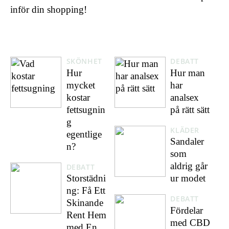
inför din shopping!
SKÖNHET
DEBATT
Hur
Hur man
mycket
har
kostar
analsex
fettsugnin
på rätt sätt
g
KLÄDER
egentlige
Sandaler
n?
som
aldrig går
DEBATT
Storstädni
ur modet
ng: Få Ett
DEBATT
Skinande
Fördelar
Rent Hem
med CBD
med En