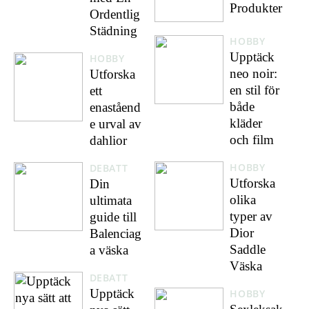
Produkter
Ordentlig
Städning
HOBBY
Upptäck
HOBBY
neo noir:
Utforska
en stil för
ett
både
enaståend
kläder
e urval av
och film
dahlior
HOBBY
DEBATT
Utforska
Din
olika
ultimata
typer av
guide till
Dior
Balenciag
Saddle
a väska
Väska
DEBATT
Upptäck
HOBBY