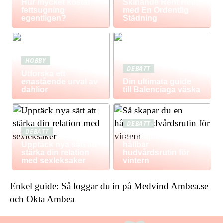
Hur mycket kostar
Skinande Rent Hem
fettsugning
med En Ordentlig
egentligen?
Städning
HOBBY
DEBATT
Utforska ett
enastående urval av
Din ultimata guide
dahlior
till Balenciaga väska
DEBATT
DEBATT
Så skapar du en
Upptäck nya sätt att
hållbar
stärka din relation
hudvårdsrutin för
med sexleksaker
vintern
Enkel guide: Så loggar du in på Medvind Ambea.se
och Okta Ambea