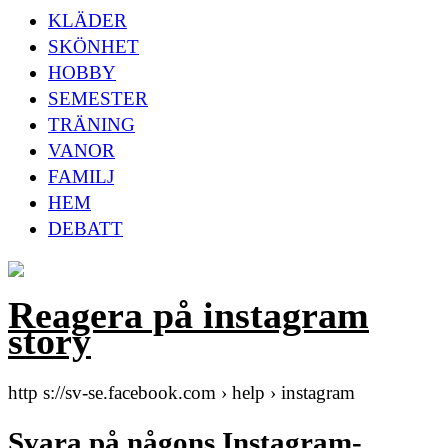
KLÄDER
SKÖNHET
HOBBY
SEMESTER
TRÄNING
VANOR
FAMILJ
HEM
DEBATT
Reagera på instagram
story
http s://sv-se.facebook.com › help › instagram
Svara på någons Instagram-