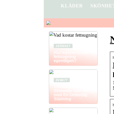
KLÄDER
SKÖNHE
SKÖNHET
Hur mycket kostar
fettsugning
egentligen?
DEBATT
Storstädning: Få Ett
Skinande Rent Hem
med En Ordentlig
Städning