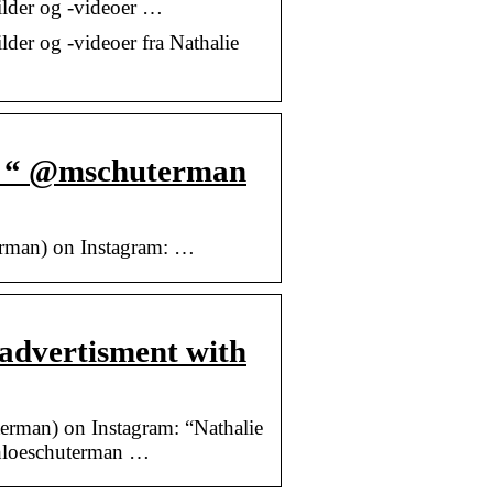
ilder og -videoer …
lder og -videoer fra Nathalie
: “ @mschuterman
rman) on Instagram: …
advertisment with
rman) on Instagram: “Nathalie
hloeschuterman …