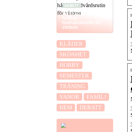
DEBATT
Så skapar du en
hållbar
hudvårdsrutin för
vintern
KLÄDER
SKÖNHET
HOBBY
SEMESTER
TRÄNING
VANOR
FAMILJ
HEM
DEBATT