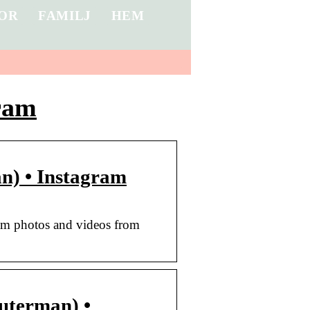
OR
FAMILJ
HEM
ram
n) • Instagram
am photos and videos from
uterman) •