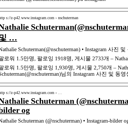
http s://z-p42.www.instagram.com › nschuterman
Nathalie Schuterman(@nschuterma
및 …
Nathalie Schuterman(@nschuterman) • Instagram 사진
팔로워 1.5만명, 팔로잉 1918명, 게시물 2733개 – Nathal
팔로워 1.5만명, 팔로잉 1,930명, 게시물 2,750개 – Natha
Schuterman(@nschuterman)님의 Instagram 사진 및 
http s://z-p42.www.instagram.com › …
Nathalie Schuterman (@nschuterma
bilder og
Nathalie Schuterman (@nschuterman) • Instagram-bilder o