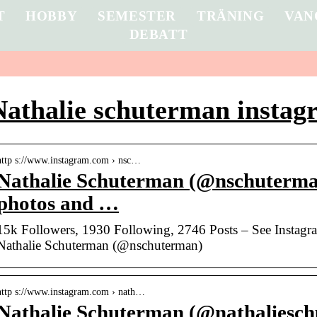
T
HOBBY
SEMESTER
TRÄNING
VAN
DEBATT
Nathalie schuterman instag
http s://www.instagram.com › nsc…
Nathalie Schuterman (@nschuterma
photos and …
15k Followers, 1930 Following, 2746 Posts – See Instagr
Nathalie Schuterman (@nschuterman)
http s://www.instagram.com › nath…
Nathalie Schuterman (@nathaliesch