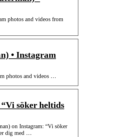
ram photos and videos from
n) • Instagram
ram photos and videos …
“Vi söker heltids
an) on Instagram: “Vi söker
öker dig med …