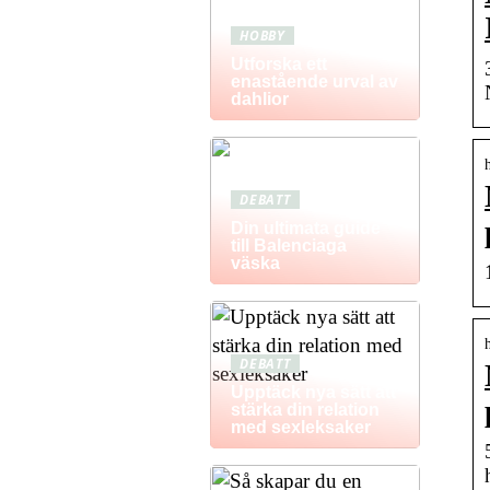
HOBBY
Utforska ett
enastående urval av
dahlior
DEBATT
Din ultimata guide
till Balenciaga
väska
DEBATT
Upptäck nya sätt att
stärka din relation
med sexleksaker