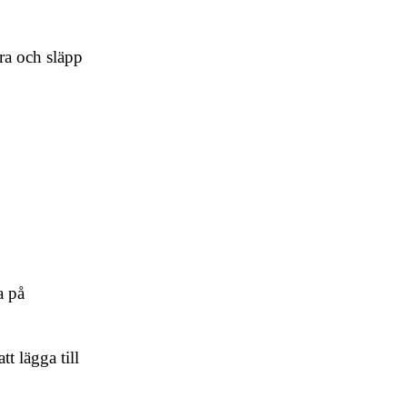
ra och släpp
a på
tt lägga till