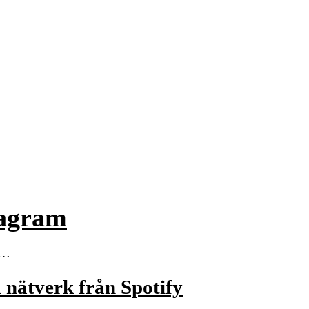
tagram
-y…
la nätverk från Spotify