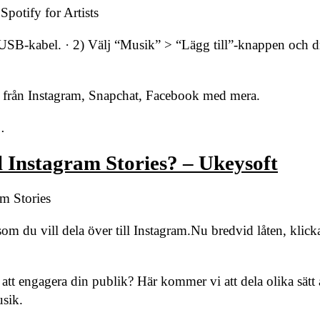
 Spotify for Artists
a USB-kabel. · 2) Välj “Musik” > “Lägg till”-knappen och d
ik från Instagram, Snapchat, Facebook med mera.
…
ll Instagram Stories? – Ukeysoft
am Stories
som du vill dela över till Instagram.Nu bredvid låten, klick
ör att engagera din publik? Här kommer vi att dela olika sätt a
usik.