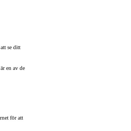
tt se ditt
 är en av de
net för att