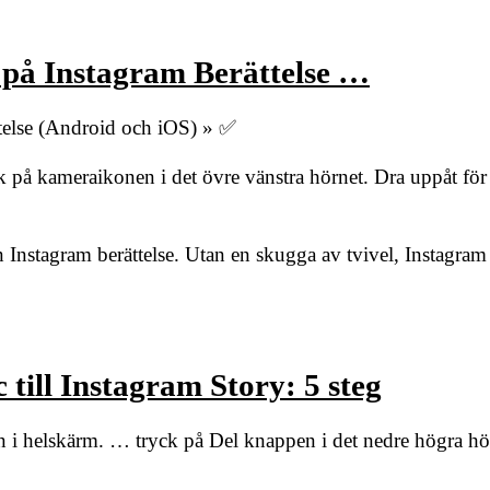
…
r på Instagram Berättelse …
ttelse (Android och iOS) » ✅
yck på kameraikonen i det övre vänstra hörnet. Dra uppåt för a
din Instagram berättelse. Utan en skugga av tvivel, Instagram
 till Instagram Story: 5 steg
en i helskärm. … tryck på Del knappen i det nedre högra hör