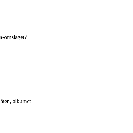
am-omslaget?
låten, albumet