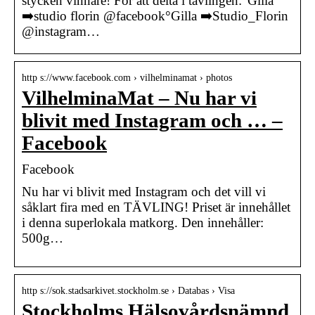
stycken vinnare! För att delta i tävlingen:°Gilla
➡️studio florin @facebook°Gilla ➡️Studio_Florin
@instagram…
http s://www.facebook.com › vilhelminamat › photos
VilhelminaMat – Nu har vi
blivit med Instagram och … –
Facebook
Facebook
Nu har vi blivit med Instagram och det vill vi
såklart fira med en TÄVLING! Priset är innehållet
i denna superlokala matkorg. Den innehåller:
500g…
http s://sok.stadsarkivet.stockholm.se › Databas › Visa
Stockholms Hälsovårdsnämnd