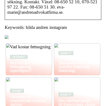
sökning. Kontakt. Växel: 08-650 52 10, 070-521
97 22. Fax: 08-650 51 30. eva-
marie@andrenadvokatfirma.se.
Keywords: hilda andren instagram
DEBATT
SKÖNHET
Storstädning: Få Ett
Hur mycket kostar
Skinande Rent Hem
fettsugning
med En Ordentlig
egentligen?
Städning
HOBBY
DEBATT
Utforska ett
enastående urval av
Din ultimata guide
dahlior
till Balenciaga väska