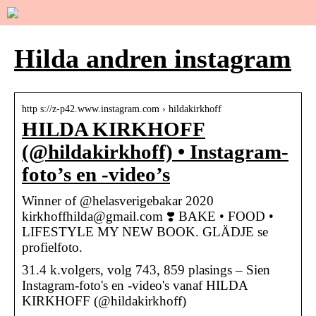
Hilda andren instagram
http s://z-p42.www.instagram.com › hildakirkhoff
HILDA KIRKHOFF
(@hildakirkhoff) • Instagram-
foto’s en -video’s
Winner of @helasverigebakar 2020
kirkhoffhilda@gmail.com ❣️ BAKE • FOOD •
LIFESTYLE MY NEW BOOK. GLÄDJE se
profielfoto.
31.4 k.volgers, volg 743, 859 plasings – Sien
Instagram-foto's en -video's vanaf HILDA
KIRKHOFF (@hildakirkhoff)