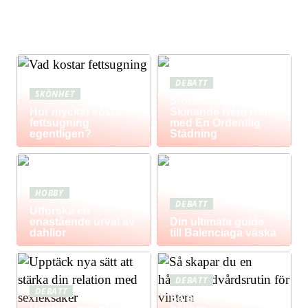
DEBATT
SKÖNHET
Storstädning: Få Ett
Hur mycket kostar
Skinande Rent Hem
fettsugning
med En Ordentlig
egentligen?
Städning
HOBBY
DEBATT
Utforska ett
enastående urval av
Din ultimata guide
dahlior
till Balenciaga väska
DEBATT
DEBATT
Så skapar du en