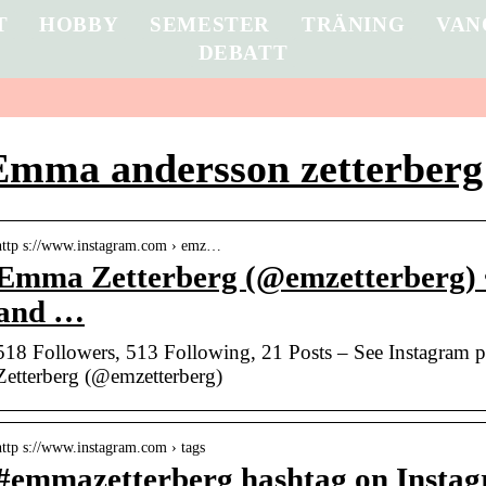
T
HOBBY
SEMESTER
TRÄNING
VAN
DEBATT
Emma andersson zetterberg
http s://www.instagram.com › emz…
Emma Zetterberg (@emzetterberg) 
and …
518 Followers, 513 Following, 21 Posts – See Instagram
Zetterberg (@emzetterberg)
http s://www.instagram.com › tags
#emmazetterberg hashtag on Instag