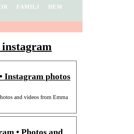
OR
FAMILJ
HEM
 instagram
• Instagram photos
 photos and videos from Emma
ram • Photos and