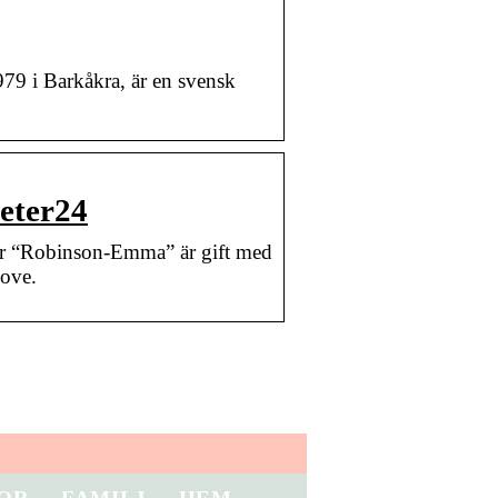
79 i Barkåkra, är en svensk
.
eter24
er “Robinson-Emma” är gift med
Love.