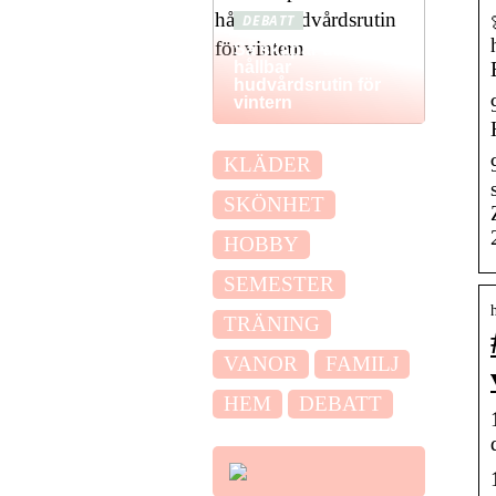
DEBATT
Så skapar du en
hållbar
hudvårdsrutin för
vintern
KLÄDER
SKÖNHET
HOBBY
SEMESTER
TRÄNING
VANOR
FAMILJ
HEM
DEBATT