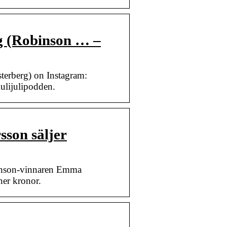
g (Robinson … –
erberg) on Instagram:
ulijulipodden.
son säljer
inson-vinnaren Emma
ner kronor.