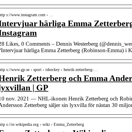
http s://www.instagram.com › …
Intervjuar härliga Emma Zetterber
Instagram
28 Likes, 0 Comments – Dennis Westerberg (@dennis_west
“Intervjuar härliga Emma Zetterberg (Robinson-Emma) i K
http s://www.gp.se › sport › ishockey › henrik-zetterberg-…
Henrik Zetterberg och Emma Anders
lyxvillan | GP
10 nov. 2021 — NHL-ikonen Henrik Zetterberg och Rob
Andersson Zetterberg säljer sin lyxvilla för nästan 30 miljo
http s://sv.wikipedia.org › wiki › Emma_Zetterberg