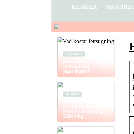
KLÄDER
SKÖNHE
SKÖNHET
Hur mycket kostar
fettsugning
egentligen?
DEBATT
Storstädning: Få Ett
Skinande Rent Hem
med En Ordentlig
Städning