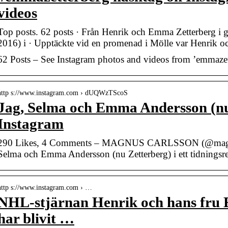
videos
Top posts. 62 posts · Från Henrik och Emma Zetterberg i gå
2016) i · Upptäckte vid en promenad i Mölle var Henrik
62 Posts – See Instagram photos and videos from ’emmazet
http s://www.instagram.com › dUQWzTScoS
Jag, Selma och Emma Andersson (nu
Instagram
290 Likes, 4 Comments – MAGNUS CARLSSON (@magnus
Selma och Emma Andersson (nu Zetterberg) i ett tidningsr
http s://www.instagram.com › …
NHL-stjärnan Henrik och hans fru
har blivit …