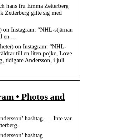
ch hans fru Emma Zetterberg
rik Zetterberg gifte sig med
 on Instagram: “NHL-stjärnan
ill en …
eter) on Instagram: “NHL-
ldrar till en liten pojke, Love
 tidigare Andersson, i juli
ram • Photos and
ndersson’ hashtag. … Inte var
terberg.
ndersson’ hashtag