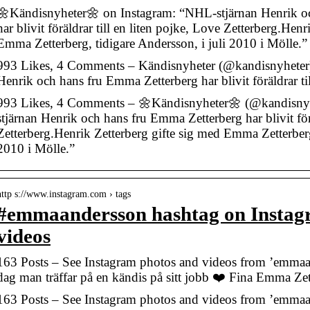
🌼Kändisnyheter🌼 on Instagram: “NHL-stjärnan Henrik o
har blivit föräldrar till en liten pojke, Love Zetterberg.Hen
Emma Zetterberg, tidigare Andersson, i juli 2010 i Mölle.”
993 Likes, 4 Comments – Kändisnyheter (@kandisnyheter)
Henrik och hans fru Emma Zetterberg har blivit föräldrar t
993 Likes, 4 Comments – 🌼Kändisnyheter🌼 (@kandisnyh
stjärnan Henrik och hans fru Emma Zetterberg har blivit förä
Zetterberg.Henrik Zetterberg gifte sig med Emma Zetterberg,
2010 i Mölle.”
http s://www.instagram.com › tags
#emmaandersson hashtag on Instag
videos
163 Posts – See Instagram photos and videos from ’emmaa
dag man träffar på en kändis på sitt jobb ❤️ Fina Emma Zet
163 Posts – See Instagram photos and videos from ’emmaa