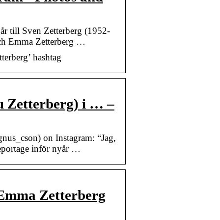
r till Sven Zetterberg (1952-
 och Emma Zetterberg …
terberg’ hashtag
 Zetterberg) i … –
_cson) on Instagram: “Jag,
eportage inför nyår …
 Emma Zetterberg