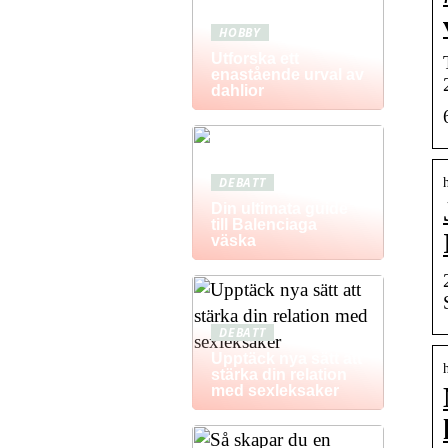
HOBBY
Utforska ett
enastående urval av
dahlior
DEBATT
Din ultimata guide
till Balenciaga
väska
DEBATT
Upptäck nya sätt att
stärka din relation
med sexleksaker