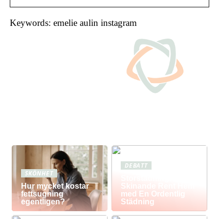
Keywords: emelie aulin instagram
DEBATT
SKÖNHET
Storstädning: Få Ett
Hur mycket kostar
Skinande Rent Hem
fettsugning
med En Ordentlig
egentligen?
Städning