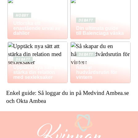
HOBBY
DEBATT
Utforska ett
enastående urval av
Din ultimata guide
dahlior
till Balenciaga väska
DEBATT
DEBATT
Så skapar du en
Upptäck nya sätt att
hållbar
stärka din relation
hudvårdsrutin för
med sexleksaker
vintern
Enkel guide: Så loggar du in på Medvind Ambea.se
och Okta Ambea