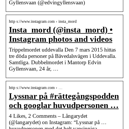
Gyllensvaan (@edvingyllensvaan)
http s://www.instagram.com › insta_mord
Insta_mord (@insta_mord) •
Instagram photos and videos
Trippelmordet uddevalla Den 7 mars 2015 hittas
tre döda personer på Bävedalsvägen i Uddevalla.
Samtliga. Dubbelmordet i Mantorp Edvin
Gyllensvaan, 24 år, …
http s://www.instagram.com › …
Lyssnar på #rättegångspodden
och googlar huvudpersonen …
4 Likes, 2 Comments – Långarydet
(@langarydet) on Instagram: “Lyssnar på …
huvudpersonen med det helt vansinniga