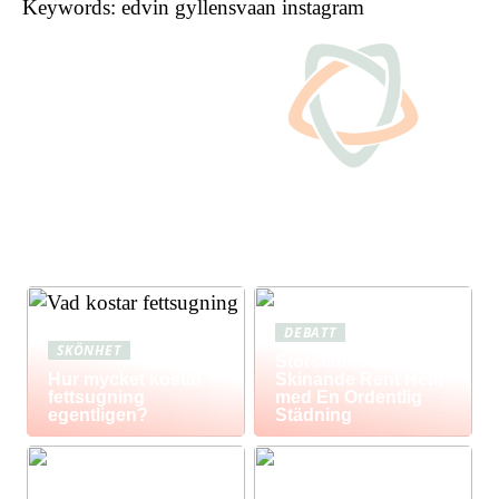
Keywords: edvin gyllensvaan instagram
DEBATT
SKÖNHET
Storstädning: Få Ett
Hur mycket kostar
Skinande Rent Hem
fettsugning
med En Ordentlig
egentligen?
Städning