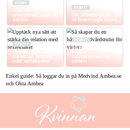
HOBBY
DEBATT
Utforska ett
enastående urval av
Din ultimata guide
dahlior
till Balenciaga väska
DEBATT
DEBATT
Så skapar du en
Upptäck nya sätt att
hållbar
stärka din relation
hudvårdsrutin för
med sexleksaker
vintern
Enkel guide: Så loggar du in på Medvind Ambea.se
och Okta Ambea