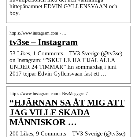
hittepånamnet EDVIN GYLLENSVAAN och
boy.
http s://www.instagram.com › …
tv3se – Instagram
53 Likes, 1 Comments – TV3 Sverige (@tv3se)
on Instagram: “”SKULLE HA IHJÄL ALLA
UNDER 24 TIMMAR” En sommardag i juni
2017 tejpar Edvin Gyllensvaan fast ett …
http s://www.instagram.com › BvzMcgvgrm7
“HJÄRNAN SA ÅT MIG ATT
JAG VILLE SKADA
MÄNNISKOR …
200 Likes, 9 Comments – TV3 Sverige (@tv3se)