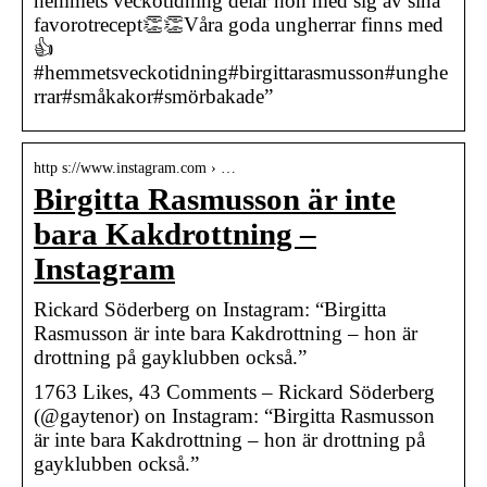
hemmets veckotidning delar hon med sig av sina
favorotrecept👏👏Våra goda ungherrar finns med
👍
#hemmetsveckotidning#birgittarasmusson#unghe
rrar#småkakor#smörbakade”
http s://www.instagram.com › …
Birgitta Rasmusson är inte
bara Kakdrottning –
Instagram
Rickard Söderberg on Instagram: “Birgitta
Rasmusson är inte bara Kakdrottning – hon är
drottning på gayklubben också.”
1763 Likes, 43 Comments – Rickard Söderberg
(@gaytenor) on Instagram: “Birgitta Rasmusson
är inte bara Kakdrottning – hon är drottning på
gayklubben också.”