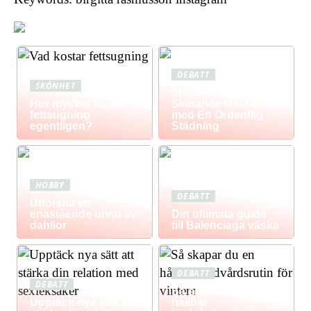
DEBATT
SKÖNHET
Storstädning: Få Ett
Hur mycket kostar
Skinande Rent Hem
fettsugning
med En Ordentlig
egentligen?
Städning
HOBBY
DEBATT
Utforska ett
enastående urval av
Din ultimata guide
dahlior
till Balenciaga väska
DEBATT
DEBATT
Så skapar du en
Upptäck nya sätt att
hållbar